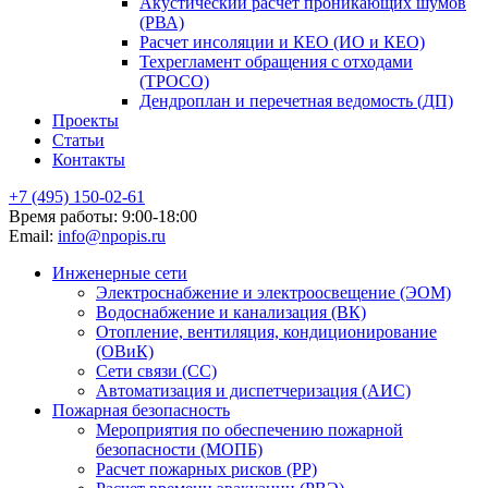
Акустический расчет проникающих шумов
(РВА)
Расчет инсоляции и КЕО (ИО и КЕО)
Техрегламент обращения с отходами
(ТРОСО)
Дендроплан и перечетная ведомость (ДП)
Проекты
Статьи
Контакты
+7 (495) 150‑02-61
Время работы:
9:00-18:00
Email:
info@npopis.ru
Инженерные сети
Электроснабжение и электроосвещение (ЭОМ)
Водоснабжение и канализация (ВК)
Отопление, вентиляция, кондиционирование
(ОВиК)
Сети связи (СС)
Автоматизация и диспетчеризация (АИС)
Пожарная безопасность
Мероприятия по обеспечению пожарной
безопасности (МОПБ)
Расчет пожарных рисков (РР)