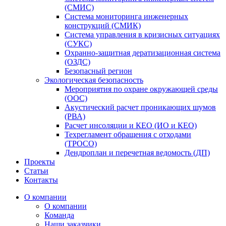
(СМИС)
Система мониторинга инженерных
конструкций (СМИК)
Система управления в кризисных ситуациях
(СУКС)
Охранно-защитная дератизационная система
(ОЗДС)
Безопасный регион
Экологическая безопасность
Мероприятия по охране окружающей среды
(ООС)
Акустический расчет проникающих шумов
(РВА)
Расчет инсоляции и КЕО (ИО и КЕО)
Техрегламент обращения с отходами
(ТРОСО)
Дендроплан и перечетная ведомость (ДП)
Проекты
Статьи
Контакты
О компании
О компании
Команда
Наши заказчики