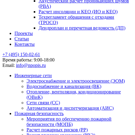
Акустический расчет проникающих шумов
(РВА)
Расчет инсоляции и КЕО (ИО и КЕО)
Техрегламент обращения с отходами
(ТРОСО)
Дендроплан и перечетная ведомость (ДП)
Проекты
Статьи
Контакты
+7 (495) 150‑02-61
Время работы:
9:00-18:00
Email:
info@npopis.ru
Инженерные сети
Электроснабжение и электроосвещение (ЭОМ)
Водоснабжение и канализация (ВК)
Отопление, вентиляция, кондиционирование
(ОВиК)
Сети связи (СС)
Автоматизация и диспетчеризация (АИС)
Пожарная безопасность
Мероприятия по обеспечению пожарной
безопасности (МОПБ)
Расчет пожарных рисков (РР)