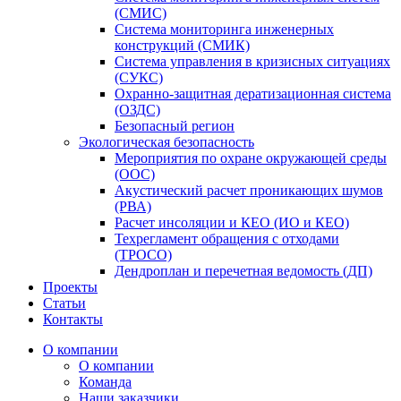
(СМИС)
Система мониторинга инженерных
конструкций (СМИК)
Система управления в кризисных ситуациях
(СУКС)
Охранно-защитная дератизационная система
(ОЗДС)
Безопасный регион
Экологическая безопасность
Мероприятия по охране окружающей среды
(ООС)
Акустический расчет проникающих шумов
(РВА)
Расчет инсоляции и КЕО (ИО и КЕО)
Техрегламент обращения с отходами
(ТРОСО)
Дендроплан и перечетная ведомость (ДП)
Проекты
Статьи
Контакты
О компании
О компании
Команда
Наши заказчики